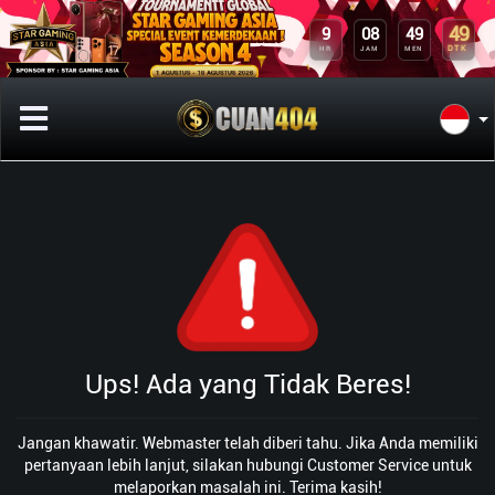
9
08
49
49
HR
JAM
MEN
DTK
Ups! Ada yang Tidak Beres!
Jangan khawatir. Webmaster telah diberi tahu. Jika Anda memiliki
pertanyaan lebih lanjut, silakan hubungi Customer Service untuk
melaporkan masalah ini. Terima kasih!